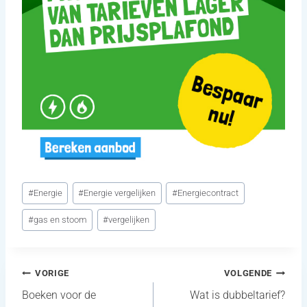
Bericht
#
Energie
#
Energie vergelijken
#
Energiecontract
tags:
#
gas en stoom
#
vergelijken
Bericht
VORIGE
VOLGENDE
Boeken voor de
Wat is dubbeltarief?
navigatie