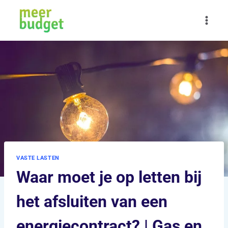
Doorgaan
naar
inhoud
VASTE LASTEN
Waar moet je op letten bij
het afsluiten van een
energiecontract? | Gas en